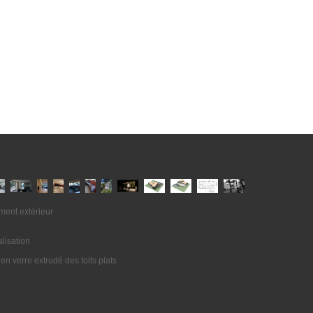
ment extérieur
lisation
n en verre extrudé des toits plats