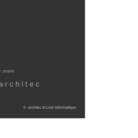
< projets
a r c h i t e c
© architec et Livio Informatique