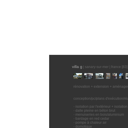
villa g
| sanary-sur-mer | france [83]
rénovation + extension + aménage
conception/pc/plans d'exécution/réa
⋅ isolation par l'extérieur + isolatio
⋅ dalle pleine en béton brut
⋅ menuiseries en bois/aluminium
⋅ bardage en red cedar
⋅ pompe à chaleur air
⋅ domotique