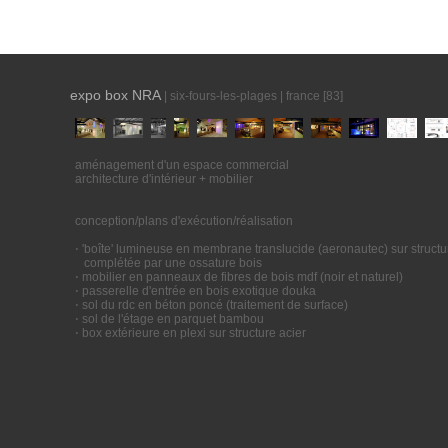
expo box NRA
| six-fours-les-plages | france [83]
aménagement d'un espace commercial
architecture d'intérieur + mobilier
conception/plans d'exécution/réalisation
⋅ 'boîte' lumineuse en membrane translucide (aeronautec) sur structu
complétée par une ossature bois
⋅ mobilier en panneaux de fibres de bois mdf (noir et naturel)
⋅ passerelle d'entrée en bois exotique douka
⋅ sol du rdc en béton poncé (traitement de surface)
⋅ sol de l'étage en parquet bambou
⋅ box extérieure en plexi sur structure acier