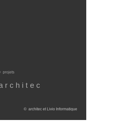
< projets
a r c h i t e c
© architec et Livio Informatique