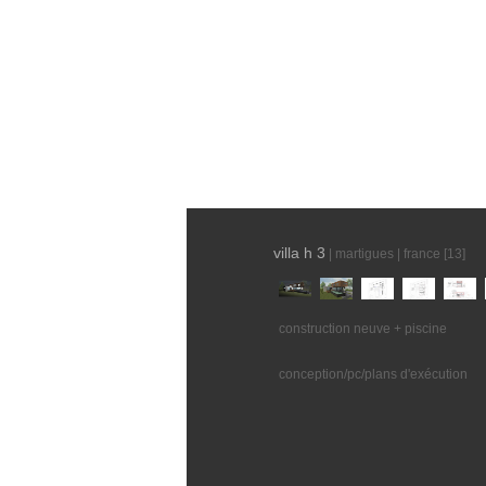
villa h 3
| martigues | france [13]
construction neuve + piscine
conception/pc/plans d'exécution