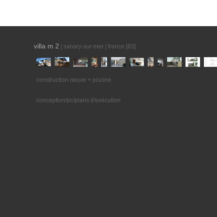
villa m 2
| sanary-sur-mer | france [83]
construction neuve + piscine
conception/pc/plans d'exécution